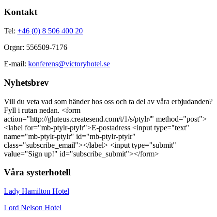
Kontakt
Tel:
+46 (0) 8 506 400 20
Orgnr: 556509-7176
E-mail:
konferens@victoryhotel.se
Nyhetsbrev
Vill du veta vad som händer hos oss och ta del av våra erbjudanden?
Fyll i rutan nedan. <form
action="http://gluteus.createsend.com/t/1/s/ptylr/" method="post">
<label for="mb-ptylr-ptylr">E-postadress <input type="text"
name="mb-ptylr-ptylr" id="mb-ptylr-ptylr"
class="subscribe_email"></label> <input type="submit"
value="Sign up!" id="subscribe_submit"></form>
Våra systerhotell
Lady Hamilton Hotel
Lord Nelson Hotel