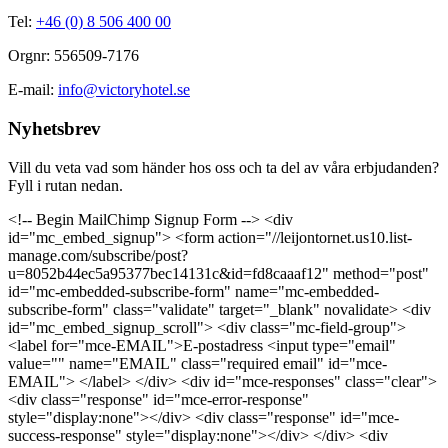
Tel:
+46 (0) 8 506 400 00
Orgnr: 556509-7176
E-mail:
info@victoryhotel.se
Nyhetsbrev
Vill du veta vad som händer hos oss och ta del av våra erbjudanden?
Fyll i rutan nedan.
<!-- Begin MailChimp Signup Form --> <div
id="mc_embed_signup"> <form action="//leijontornet.us10.list-
manage.com/subscribe/post?
u=8052b44ec5a95377bec14131c&id=fd8caaaf12" method="post"
id="mc-embedded-subscribe-form" name="mc-embedded-
subscribe-form" class="validate" target="_blank" novalidate> <div
id="mc_embed_signup_scroll"> <div class="mc-field-group">
<label for="mce-EMAIL">E-postadress <input type="email"
value="" name="EMAIL" class="required email" id="mce-
EMAIL"> </label> </div> <div id="mce-responses" class="clear">
<div class="response" id="mce-error-response"
style="display:none"></div> <div class="response" id="mce-
success-response" style="display:none"></div> </div> <div