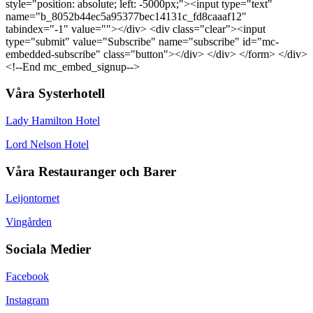
style="position: absolute; left: -5000px;"><input type="text"
name="b_8052b44ec5a95377bec14131c_fd8caaaf12"
tabindex="-1" value=""></div> <div class="clear"><input
type="submit" value="Subscribe" name="subscribe" id="mc-
embedded-subscribe" class="button"></div> </div> </form> </div>
<!--End mc_embed_signup-->
Våra Systerhotell
Lady Hamilton Hotel
Lord Nelson Hotel
Våra Restauranger och Barer
Leijontornet
Vingården
Sociala Medier
Facebook
Instagram