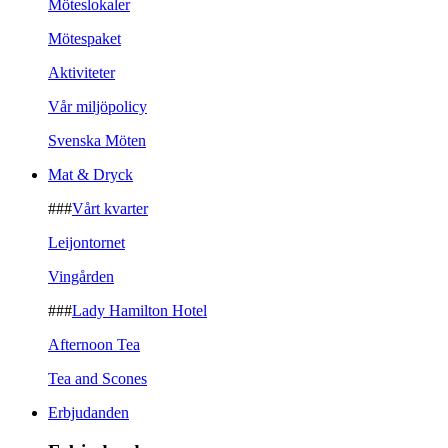
Möteslokaler
Mötespaket
Aktiviteter
Vår miljöpolicy
Svenska Möten
Mat & Dryck
###
Vårt kvarter
Leijontornet
Vingården
###
Lady Hamilton Hotel
Afternoon Tea
Tea and Scones
Erbjudanden