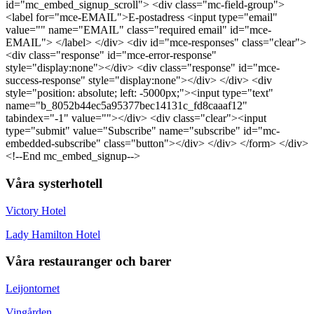
id="mc_embed_signup_scroll"> <div class="mc-field-group">
<label for="mce-EMAIL">E-postadress <input type="email"
value="" name="EMAIL" class="required email" id="mce-
EMAIL"> </label> </div> <div id="mce-responses" class="clear">
<div class="response" id="mce-error-response"
style="display:none"></div> <div class="response" id="mce-
success-response" style="display:none"></div> </div> <div
style="position: absolute; left: -5000px;"><input type="text"
name="b_8052b44ec5a95377bec14131c_fd8caaaf12"
tabindex="-1" value=""></div> <div class="clear"><input
type="submit" value="Subscribe" name="subscribe" id="mc-
embedded-subscribe" class="button"></div> </div> </form> </div>
<!--End mc_embed_signup-->
Våra systerhotell
Victory Hotel
Lady Hamilton Hotel
Våra restauranger och barer
Leijontornet
Vingården