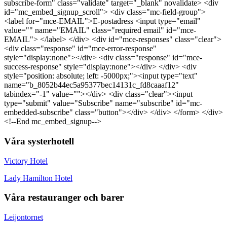
subscribe-form" class="validate" target="_blank" novalidate> <div
id="mc_embed_signup_scroll"> <div class="mc-field-group">
<label for="mce-EMAIL">E-postadress <input type="email"
value="" name="EMAIL" class="required email" id="mce-
EMAIL"> </label> </div> <div id="mce-responses" class="clear">
<div class="response" id="mce-error-response"
style="display:none"></div> <div class="response" id="mce-
success-response" style="display:none"></div> </div> <div
style="position: absolute; left: -5000px;"><input type="text"
name="b_8052b44ec5a95377bec14131c_fd8caaaf12"
tabindex="-1" value=""></div> <div class="clear"><input
type="submit" value="Subscribe" name="subscribe" id="mc-
embedded-subscribe" class="button"></div> </div> </form> </div>
<!--End mc_embed_signup-->
Våra systerhotell
Victory Hotel
Lady Hamilton Hotel
Våra restauranger och barer
Leijontornet