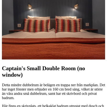
Captain's Small Double Room (no
window)
Detta mindre dubbelrum är belägen en trappa ner från markplan. Det
har inget fönster men erbjuder en 160 cm bred säng, vilket är större
än våra andra små dubbelrum, samt har ett skrivbord och privat
badrum.
Här finns en skrivplats, ett helkaklat badrum utrustat med dusch och