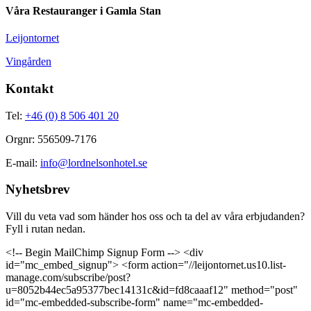
Våra Restauranger i Gamla Stan
Leijontornet
Vingården
Kontakt
Tel:
+46 (0) 8 506 401 20
Orgnr: 556509-7176
E-mail:
info@lordnelsonhotel.se
Nyhetsbrev
Vill du veta vad som händer hos oss och ta del av våra erbjudanden?
Fyll i rutan nedan.
<!-- Begin MailChimp Signup Form --> <div
id="mc_embed_signup"> <form action="//leijontornet.us10.list-
manage.com/subscribe/post?
u=8052b44ec5a95377bec14131c&id=fd8caaaf12" method="post"
id="mc-embedded-subscribe-form" name="mc-embedded-