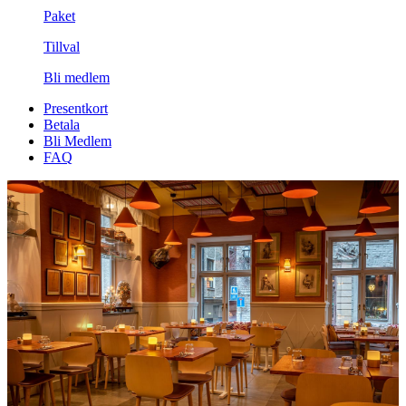
Paket
Tillval
Bli medlem
Presentkort
Betala
Bli Medlem
FAQ