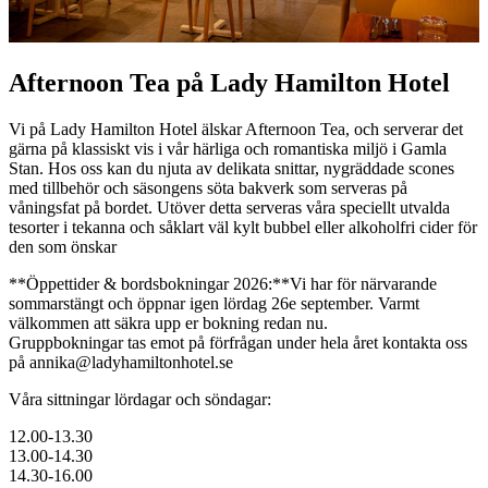
Afternoon Tea på Lady Hamilton Hotel
Vi på Lady Hamilton Hotel älskar Afternoon Tea, och serverar det
gärna på klassiskt vis i vår härliga och romantiska miljö i Gamla
Stan. Hos oss kan du njuta av delikata snittar, nygräddade scones
med tillbehör och säsongens söta bakverk som serveras på
våningsfat på bordet. Utöver detta serveras våra speciellt utvalda
tesorter i tekanna och såklart väl kylt bubbel eller alkoholfri cider för
den som önskar
**Öppettider & bordsbokningar 2026:**Vi har för närvarande
sommarstängt och öppnar igen lördag 26e september. Varmt
välkommen att säkra upp er bokning redan nu.
Gruppbokningar tas emot på förfrågan under hela året kontakta oss
på
annika@ladyhamiltonhotel.se
Våra sittningar lördagar och söndagar:
12.00-13.30
13.00-14.30
14.30-16.00