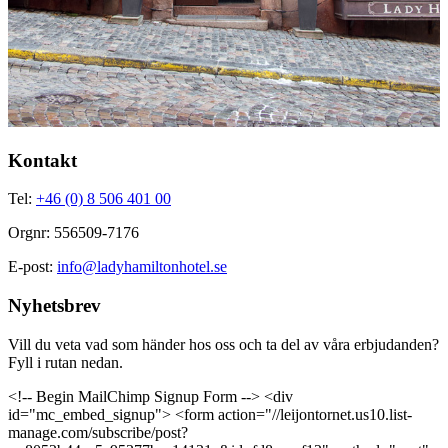
Kontakt
Tel:
+46 (0) 8 506 401 00
Orgnr: 556509-7176
E-post:
info@ladyhamiltonhotel.se
Nyhetsbrev
Vill du veta vad som händer hos oss och ta del av våra erbjudanden?
Fyll i rutan nedan.
<!-- Begin MailChimp Signup Form --> <div
id="mc_embed_signup"> <form action="//leijontornet.us10.list-
manage.com/subscribe/post?