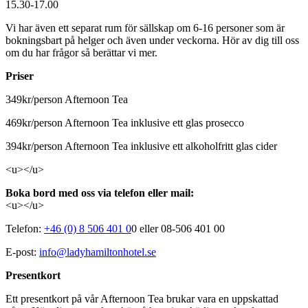
15.30-17.00
Vi har även ett separat rum för sällskap om 6-16 personer som är
bokningsbart på helger och även under veckorna. Hör av dig till oss
om du har frågor så berättar vi mer.
Priser
349kr/person Afternoon Tea
469kr/person Afternoon Tea inklusive ett glas prosecco
394kr/person Afternoon Tea inklusive ett alkoholfritt glas cider
<u></u>
Boka bord med oss via telefon eller mail:
<u></u>
Telefon:
+46 (0) 8 506 401 0
0 eller 08-506 401 00
E-post:
info@ladyhamiltonhotel.se
Presentkort
Ett presentkort på vår Afternoon Tea brukar vara en uppskattad