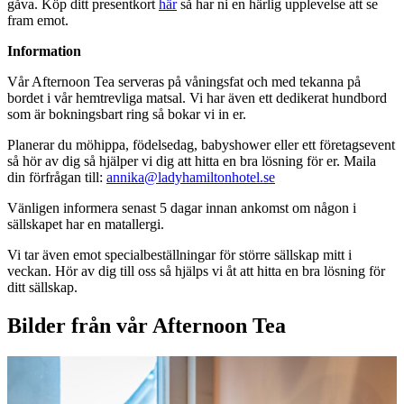
gåva. Köp ditt presentkort
här
så har ni en härlig upplevelse att se
fram emot.
Information
Vår Afternoon Tea serveras på våningsfat och med tekanna på
bordet i vår hemtrevliga matsal. Vi har även ett dedikerat hundbord
som är bokningsbart ring så bokar vi in er.
Planerar du möhippa, födelsedag, babyshower eller ett företagsevent
så hör av dig så hjälper vi dig att hitta en bra lösning för er. Maila
din förfrågan till:
annika@ladyhamiltonhotel.se
Vänligen informera senast 5 dagar innan ankomst om någon i
sällskapet har en matallergi.
Vi tar även emot specialbeställningar för större sällskap mitt i
veckan. Hör av dig till oss så hjälps vi åt att hitta en bra lösning för
ditt sällskap.
Bilder från vår Afternoon Tea