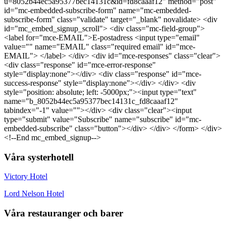
u=8052b44ec5a95377bec14131c&id=fd8caaaf12" method="post"
id="mc-embedded-subscribe-form" name="mc-embedded-
subscribe-form" class="validate" target="_blank" novalidate> <div
id="mc_embed_signup_scroll"> <div class="mc-field-group">
<label for="mce-EMAIL">E-postadress <input type="email"
value="" name="EMAIL" class="required email" id="mce-
EMAIL"> </label> </div> <div id="mce-responses" class="clear">
<div class="response" id="mce-error-response"
style="display:none"></div> <div class="response" id="mce-
success-response" style="display:none"></div> </div> <div
style="position: absolute; left: -5000px;"><input type="text"
name="b_8052b44ec5a95377bec14131c_fd8caaaf12"
tabindex="-1" value=""></div> <div class="clear"><input
type="submit" value="Subscribe" name="subscribe" id="mc-
embedded-subscribe" class="button"></div> </div> </form> </div>
<!--End mc_embed_signup-->
Våra systerhotell
Victory Hotel
Lord Nelson Hotel
Våra restauranger och barer