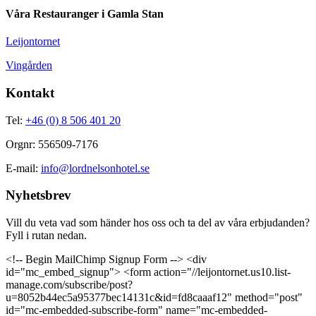
Våra Restauranger i Gamla Stan
Leijontornet
Vingården
Kontakt
Tel:
+46 (0) 8 506 401 20
Orgnr: 556509-7176
E-mail:
info@lordnelsonhotel.se
Nyhetsbrev
Vill du veta vad som händer hos oss och ta del av våra erbjudanden?
Fyll i rutan nedan.
<!-- Begin MailChimp Signup Form --> <div
id="mc_embed_signup"> <form action="//leijontornet.us10.list-
manage.com/subscribe/post?
u=8052b44ec5a95377bec14131c&id=fd8caaaf12" method="post"
id="mc-embedded-subscribe-form" name="mc-embedded-