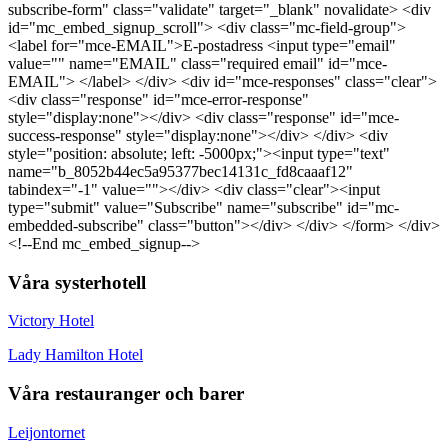
subscribe-form" class="validate" target="_blank" novalidate> <div
id="mc_embed_signup_scroll"> <div class="mc-field-group">
<label for="mce-EMAIL">E-postadress <input type="email"
value="" name="EMAIL" class="required email" id="mce-
EMAIL"> </label> </div> <div id="mce-responses" class="clear">
<div class="response" id="mce-error-response"
style="display:none"></div> <div class="response" id="mce-
success-response" style="display:none"></div> </div> <div
style="position: absolute; left: -5000px;"><input type="text"
name="b_8052b44ec5a95377bec14131c_fd8caaaf12"
tabindex="-1" value=""></div> <div class="clear"><input
type="submit" value="Subscribe" name="subscribe" id="mc-
embedded-subscribe" class="button"></div> </div> </form> </div>
<!--End mc_embed_signup-->
Våra systerhotell
Victory Hotel
Lady Hamilton Hotel
Våra restauranger och barer
Leijontornet