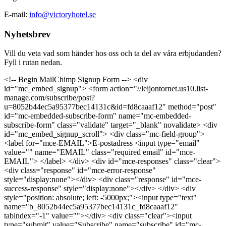
E-mail:
info@victoryhotel.se
Nyhetsbrev
Vill du veta vad som händer hos oss och ta del av våra erbjudanden?
Fyll i rutan nedan.
<!-- Begin MailChimp Signup Form --> <div
id="mc_embed_signup"> <form action="//leijontornet.us10.list-
manage.com/subscribe/post?
u=8052b44ec5a95377bec14131c&id=fd8caaaf12" method="post"
id="mc-embedded-subscribe-form" name="mc-embedded-
subscribe-form" class="validate" target="_blank" novalidate> <div
id="mc_embed_signup_scroll"> <div class="mc-field-group">
<label for="mce-EMAIL">E-postadress <input type="email"
value="" name="EMAIL" class="required email" id="mce-
EMAIL"> </label> </div> <div id="mce-responses" class="clear">
<div class="response" id="mce-error-response"
style="display:none"></div> <div class="response" id="mce-
success-response" style="display:none"></div> </div> <div
style="position: absolute; left: -5000px;"><input type="text"
name="b_8052b44ec5a95377bec14131c_fd8caaaf12"
tabindex="-1" value=""></div> <div class="clear"><input
type="submit" value="Subscribe" name="subscribe" id="mc-