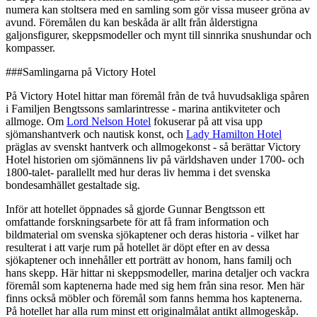
numera kan stoltsera med en samling som gör vissa museer gröna av
avund. Föremålen du kan beskåda är allt från ålderstigna
galjonsfigurer, skeppsmodeller och mynt till sinnrika snushundar och
kompasser.
###Samlingarna på Victory Hotel
På Victory Hotel hittar man föremål från de två huvudsakliga spåren
i Familjen Bengtssons samlarintresse - marina antikviteter och
allmoge. Om
Lord Nelson Hotel
fokuserar på att visa upp
sjömanshantverk och nautisk konst, och
Lady Hamilton Hotel
präglas av svenskt hantverk och allmogekonst - så berättar Victory
Hotel historien om sjömännens liv på världshaven under 1700- och
1800-talet- parallellt med hur deras liv hemma i det svenska
bondesamhället gestaltade sig.
Inför att hotellet öppnades så gjorde Gunnar Bengtsson ett
omfattande forskningsarbete för att få fram information och
bildmaterial om svenska sjökaptener och deras historia - vilket har
resulterat i att varje rum på hotellet är döpt efter en av dessa
sjökaptener och innehåller ett porträtt av honom, hans familj och
hans skepp. Här hittar ni skeppsmodeller, marina detaljer och vackra
föremål som kaptenerna hade med sig hem från sina resor. Men här
finns också möbler och föremål som fanns hemma hos kaptenerna.
På hotellet har alla rum minst ett originalmålat antikt allmogeskåp.