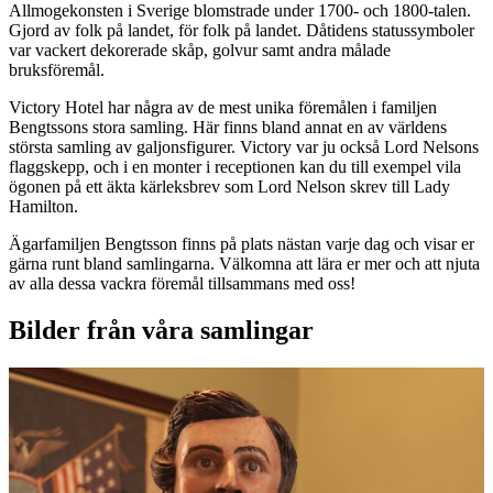
Allmogekonsten i Sverige blomstrade under 1700- och 1800-talen.
Gjord av folk på landet, för folk på landet. Dåtidens statussymboler
var vackert dekorerade skåp, golvur samt andra målade
bruksföremål.
Victory Hotel har några av de mest unika föremålen i familjen
Bengtssons stora samling. Här finns bland annat en av världens
största samling av galjonsfigurer. Victory var ju också Lord Nelsons
flaggskepp, och i en monter i receptionen kan du till exempel vila
ögonen på ett äkta kärleksbrev som Lord Nelson skrev till Lady
Hamilton.
Ägarfamiljen Bengtsson finns på plats nästan varje dag och visar er
gärna runt bland samlingarna. Välkomna att lära er mer och att njuta
av alla dessa vackra föremål tillsammans med oss!
Bilder från våra samlingar