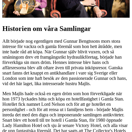
Historien om våra Samlingar
Allt började nog egentligen med Gunnar Bengtssons mors stora
intresse för vackra och gamla föremål som hon hett åtrådde, men
inte hade råd att köpa. När Gunnar själv blivit vuxen, och så
småningom drev ett framgångsrikt hydraulikföretag, började han
förverkliga sin mors dröm. Hennes intresse blev hans och
affärsresorna blev allt oftare även till privata inköpsresor. Ganska
snart fanns det knappt en antikhandlare i vare sig Sverige eller
London som inte haft besök av den passionerade Gunnar och hans,
vid det här laget, lika intresserade hustru Majlis.
Men Majlis hade också en egen dröm som hon förverkligade när
hon 1973 lyckades hitta och köpa en hotellfastighet i Gamla Stan.
Hotellet fick namnet Lord Nelson och för att ge hotellet en
personlighet - och för att rensa ut i familjens hem - började Majlis
inreda det med den digra och imponerande samlingen antikviteter.
Snart blev ett hotell till tre hotell i Gamla Stan, för 1980 öppnade
Lady Hamilton Hotel och sju år senare Victory Hotel, och alla visar
de upp fantastiska föremål. Det har sagts att The Collector's Hotels