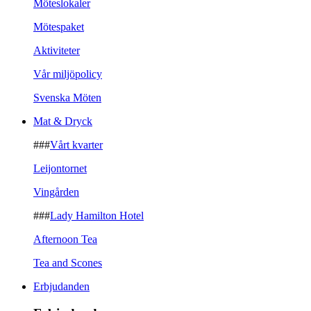
Möteslokaler
Mötespaket
Aktiviteter
Vår miljöpolicy
Svenska Möten
Mat & Dryck
###
Vårt kvarter
Leijontornet
Vingården
###
Lady Hamilton Hotel
Afternoon Tea
Tea and Scones
Erbjudanden