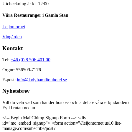
Utcheckning är kl. 12:00
Våra Restauranger i Gamla Stan
Leijontornet
Vingården
Kontakt
Tel:
+46 (0) 8 506 401 00
Orgnr: 556509-7176
E-post:
info@ladyhamiltonhotel.se
Nyhetsbrev
Vill du veta vad som händer hos oss och ta del av våra erbjudanden?
Fyll i rutan nedan.
<!-- Begin MailChimp Signup Form --> <div
id="mc_embed_signup"> <form action="//leijontornet.us10.list-
manage.com/subscribe/post?