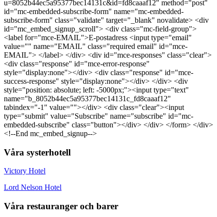
u=8052b44ec5a95377bec14131c&id=fd8caaaf12" method="post"
id="mc-embedded-subscribe-form" name="mc-embedded-
subscribe-form" class="validate" target="_blank" novalidate> <div
id="mc_embed_signup_scroll"> <div class="mc-field-group">
<label for="mce-EMAIL">E-postadress <input type="email"
value="" name="EMAIL" class="required email" id="mce-
EMAIL"> </label> </div> <div id="mce-responses" class="clear">
<div class="response" id="mce-error-response"
style="display:none"></div> <div class="response" id="mce-
success-response" style="display:none"></div> </div> <div
style="position: absolute; left: -5000px;"><input type="text"
name="b_8052b44ec5a95377bec14131c_fd8caaaf12"
tabindex="-1" value=""></div> <div class="clear"><input
type="submit" value="Subscribe" name="subscribe" id="mc-
embedded-subscribe" class="button"></div> </div> </form> </div>
<!--End mc_embed_signup-->
Våra systerhotell
Victory Hotel
Lord Nelson Hotel
Våra restauranger och barer