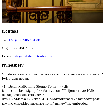
Kontakt
Tel:
+46 (0) 8 506 401 00
Orgnr: 556509-7176
E-post:
info@ladyhamiltonhotel.se
Nyhetsbrev
Vill du veta vad som händer hos oss och ta del av våra erbjudanden?
Fyll i rutan nedan.
<!-- Begin MailChimp Signup Form --> <div
id="mc_embed_signup"> <form action="//leijontornet.us10.list-
manage.com/subscribe/post?
u=8052b44ec5a95377bec14131c&id=fd8caaaf12" method="post"
id="mc-embedded-subscribe-form" name="mc-embedded-