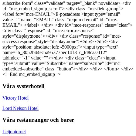
subscribe-form" class="validate" target="_blank" novalidate> <div
id="mc_embed_signup_scroll"> <div class="mc-field-group">
<label for="mce-EMAIL">E-postadress <input type="email"
value="" name="EMAIL" class="required email" id="mce-
EMAIL"> </label> </div> <div id="mce-responses" class="clear">
<div class="response" id="mce-error-response"
style="display:none"></div> <div class="response" id="mce-
success-response" style="display:none"></div> </div> <div
style="position: absolute; left: -5000px;"><input type="text"
name="b_8052b44ec5a95377bec14131c_fd8caaaf12"
tabindex="-1" value=""></div> <div class="clear"><input
type="submit" value="Subscribe" name="subscribe" id="mc-
embedded-subscribe" class="button"></div> </div> </form> </div>
<!--End mc_embed_signup-->
Våra systerhotell
Victory Hotel
Lord Nelson Hotel
Våra restauranger och barer
Leijontornet