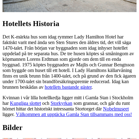
Hotellets Historia
Det K-märkta hus som idag rymmer Lady Hamilton Hotel har
faktiskt varit med ända sen Sten Stures den äldres tid, det vill säga
1470-talet. Från början var byggnaden som idag inhyser hotellet
uppdelad på tre separata hus. De tre husen köptes så småningom av
köpmannen Lorens Erdtman som gjorde om dem till en enda
byggnad. 1975 köptes byggnaden av Majlis och Gunnar Bengtsson
som byggde om huset till ett hotell. I Lady Hamiltons källarvåning
finns en unik brunn från 1400-talet, och på grund av den fick ägaren
under 1700-talet sin brandförsäkringspremie reducerad. Idag kan
brunnen beskådas av
hotellets bastande gäster
.
Kvinnan i vår lilla hotellkedja ligger mitt i Gamla Stan i Stockholm
har
Kungliga slottet
och
Storkyrkan
som grannar, och går du runt
hörnet hittar det historiskt intressanta Stortorget där
Nobelmuseet
ligger.
Välkommen att upptäcka Gamla Stan tillsammans med oss!
Bilder