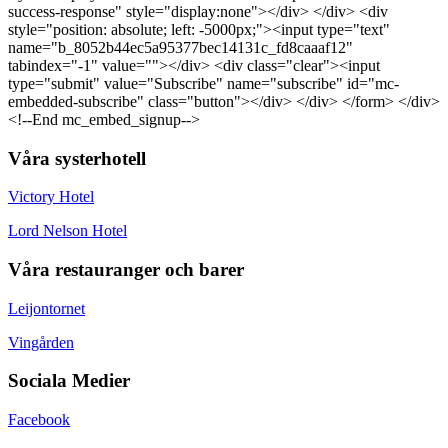
success-response" style="display:none"></div> </div> <div
style="position: absolute; left: -5000px;"><input type="text"
name="b_8052b44ec5a95377bec14131c_fd8caaaf12"
tabindex="-1" value=""></div> <div class="clear"><input
type="submit" value="Subscribe" name="subscribe" id="mc-
embedded-subscribe" class="button"></div> </div> </form> </div>
<!--End mc_embed_signup-->
Våra systerhotell
Victory Hotel
Lord Nelson Hotel
Våra restauranger och barer
Leijontornet
Vingården
Sociala Medier
Facebook