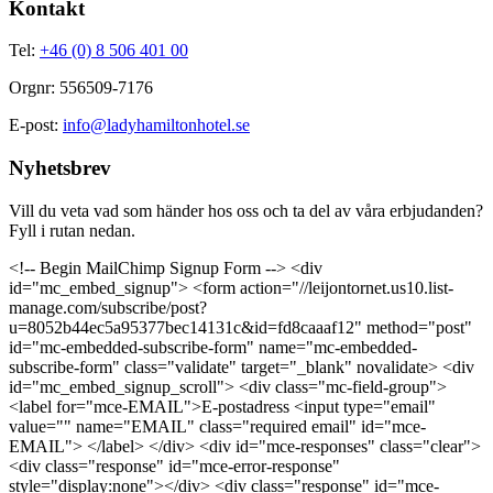
Kontakt
Tel:
+46 (0) 8 506 401 00
Orgnr: 556509-7176
E-post:
info@ladyhamiltonhotel.se
Nyhetsbrev
Vill du veta vad som händer hos oss och ta del av våra erbjudanden?
Fyll i rutan nedan.
<!-- Begin MailChimp Signup Form --> <div
id="mc_embed_signup"> <form action="//leijontornet.us10.list-
manage.com/subscribe/post?
u=8052b44ec5a95377bec14131c&id=fd8caaaf12" method="post"
id="mc-embedded-subscribe-form" name="mc-embedded-
subscribe-form" class="validate" target="_blank" novalidate> <div
id="mc_embed_signup_scroll"> <div class="mc-field-group">
<label for="mce-EMAIL">E-postadress <input type="email"
value="" name="EMAIL" class="required email" id="mce-
EMAIL"> </label> </div> <div id="mce-responses" class="clear">
<div class="response" id="mce-error-response"
style="display:none"></div> <div class="response" id="mce-