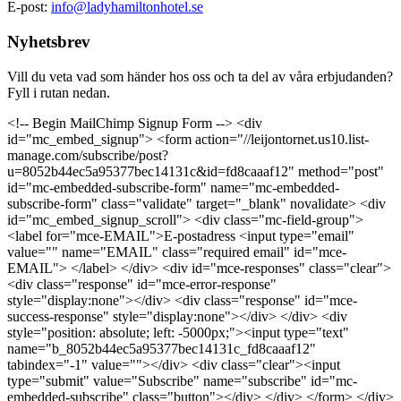
E-post:
info@ladyhamiltonhotel.se
Nyhetsbrev
Vill du veta vad som händer hos oss och ta del av våra erbjudanden?
Fyll i rutan nedan.
<!-- Begin MailChimp Signup Form --> <div
id="mc_embed_signup"> <form action="//leijontornet.us10.list-
manage.com/subscribe/post?
u=8052b44ec5a95377bec14131c&id=fd8caaaf12" method="post"
id="mc-embedded-subscribe-form" name="mc-embedded-
subscribe-form" class="validate" target="_blank" novalidate> <div
id="mc_embed_signup_scroll"> <div class="mc-field-group">
<label for="mce-EMAIL">E-postadress <input type="email"
value="" name="EMAIL" class="required email" id="mce-
EMAIL"> </label> </div> <div id="mce-responses" class="clear">
<div class="response" id="mce-error-response"
style="display:none"></div> <div class="response" id="mce-
success-response" style="display:none"></div> </div> <div
style="position: absolute; left: -5000px;"><input type="text"
name="b_8052b44ec5a95377bec14131c_fd8caaaf12"
tabindex="-1" value=""></div> <div class="clear"><input
type="submit" value="Subscribe" name="subscribe" id="mc-
embedded-subscribe" class="button"></div> </div> </form> </div>