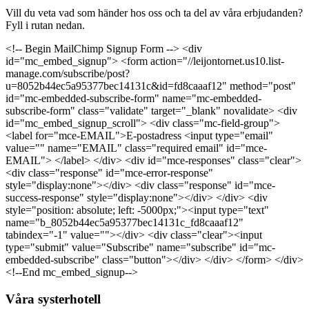
Vill du veta vad som händer hos oss och ta del av våra erbjudanden?
Fyll i rutan nedan.
<!-- Begin MailChimp Signup Form --> <div
id="mc_embed_signup"> <form action="//leijontornet.us10.list-
manage.com/subscribe/post?
u=8052b44ec5a95377bec14131c&id=fd8caaaf12" method="post"
id="mc-embedded-subscribe-form" name="mc-embedded-
subscribe-form" class="validate" target="_blank" novalidate> <div
id="mc_embed_signup_scroll"> <div class="mc-field-group">
<label for="mce-EMAIL">E-postadress <input type="email"
value="" name="EMAIL" class="required email" id="mce-
EMAIL"> </label> </div> <div id="mce-responses" class="clear">
<div class="response" id="mce-error-response"
style="display:none"></div> <div class="response" id="mce-
success-response" style="display:none"></div> </div> <div
style="position: absolute; left: -5000px;"><input type="text"
name="b_8052b44ec5a95377bec14131c_fd8caaaf12"
tabindex="-1" value=""></div> <div class="clear"><input
type="submit" value="Subscribe" name="subscribe" id="mc-
embedded-subscribe" class="button"></div> </div> </form> </div>
<!--End mc_embed_signup-->
Våra systerhotell