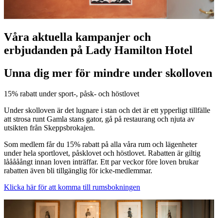
Våra aktuella kampanjer och
erbjudanden på Lady Hamilton Hotel
Unna dig mer för mindre under skolloven
15% rabatt under sport-, påsk- och höstlovet
Under skolloven är det lugnare i stan och det är ett ypperligt tillfälle
att strosa runt Gamla stans gator, gå på restaurang och njuta av
utsikten från Skeppsbrokajen.
Som medlem får du 15% rabatt på alla våra rum och lägenheter
under hela sportlovet, påsklovet och höstlovet. Rabatten är giltig
lååååångt innan loven inträffar. Ett par veckor före loven brukar
rabatten även bli tillgänglig för icke-medlemmar.
Klicka här för att komma till rumsbokningen