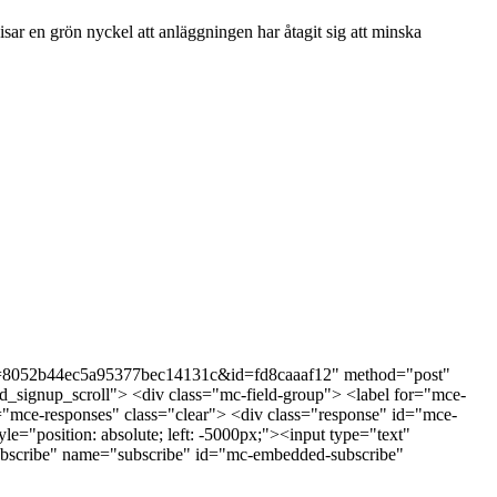
sar en grön nyckel att anläggningen har åtagit sig att minska
st?u=8052b44ec5a95377bec14131c&id=fd8caaaf12" method="post"
_signup_scroll"> <div class="mc-field-group"> <label for="mce-
ce-responses" class="clear"> <div class="response" id="mce-
e="position: absolute; left: -5000px;"><input type="text"
bscribe" name="subscribe" id="mc-embedded-subscribe"