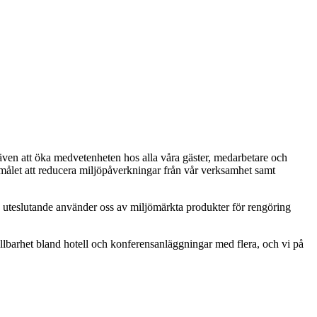
r även att öka medvetenheten hos alla våra gäster, medarbetare och
mot målet att reducera miljöpåverkningar från vår verksamhet samt
el, uteslutande använder oss av miljömärkta produkter för rengöring
ållbarhet bland hotell och konferensanläggningar med flera, och vi på