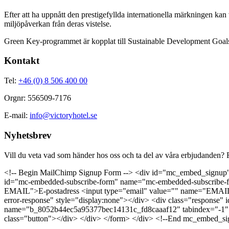
Efter att ha uppnått den prestigefyllda internationella märkningen ka
miljöpåverkan från deras vistelse.
Green Key-programmet är kopplat till Sustainable Development Goa
Kontakt
Tel:
+46 (0) 8 506 400 00
Orgnr: 556509-7176
E-mail:
info@victoryhotel.se
Nyhetsbrev
Vill du veta vad som händer hos oss och ta del av våra erbjudanden? F
<!-- Begin MailChimp Signup Form --> <div id="mc_embed_signup"
id="mc-embedded-subscribe-form" name="mc-embedded-subscribe-for
EMAIL">E-postadress <input type="email" value="" name="EMAIL" 
error-response" style="display:none"></div> <div class="response" i
name="b_8052b44ec5a95377bec14131c_fd8caaaf12" tabindex="-1" va
class="button"></div> </div> </form> </div> <!--End mc_embed_si