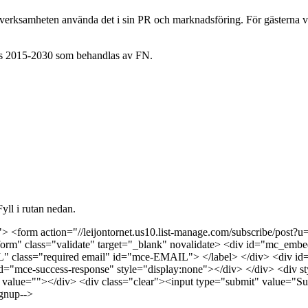
n verksamheten använda det i sin PR och marknadsföring. För gästerna vi
ls 2015-2030 som behandlas av FN.
yll i rutan nedan.
> <form action="//leijontornet.us10.list-manage.com/subscribe/po
m" class="validate" target="_blank" novalidate> <div id="mc_embed
class="required email" id="mce-EMAIL"> </label> </div> <div id="m
d="mce-success-response" style="display:none"></div> </div> <div styl
lue=""></div> <div class="clear"><input type="submit" value="Su
gnup-->