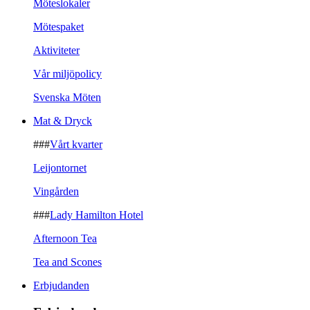
Möteslokaler
Mötespaket
Aktiviteter
Vår miljöpolicy
Svenska Möten
Mat & Dryck
###
Vårt kvarter
Leijontornet
Vingården
###
Lady Hamilton Hotel
Afternoon Tea
Tea and Scones
Erbjudanden