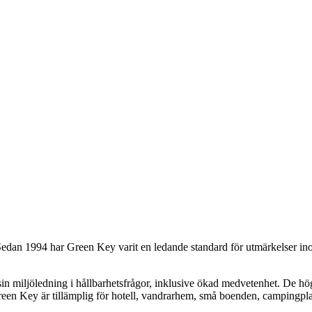
 Sedan 1994 har Green Key varit en ledande standard för utmärkelser i
n miljöledning i hållbarhetsfrågor, inklusive ökad medvetenhet. De hö
een Key är tillämplig för hotell, vandrarhem, små boenden, campingplat