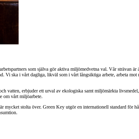
samarbetspartners som själva gör aktiva miljömedvetna val. Vår strävan ä
lnad. Vi ska i vårt dagliga, likväl som i vårt långsiktiga arbete, arbeta 
el och vatten, erbjuder ett urval av ekologiska samt miljömärkta livsmed
e om vårt miljöarbete.
är mycket stolta över. Green Key utgör en internationell standard för h
nsumtion.