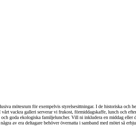
lusiva mötesrum för exempelvis styrelsesittningar. I de historiska och h
 I vårt vackra galleri serverar vi frukost, förmiddagskaffe, lunch och ef
ch goda ekologiska familjeluncher. Vill ni inkludera en middag eller
om några av era deltagare behöver övernatta i samband med mötet så erbju