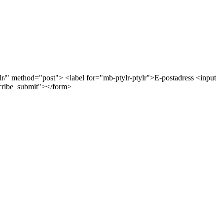
tylr/" method="post"> <label for="mb-ptylr-ptylr">E-postadress <input
scribe_submit"></form>