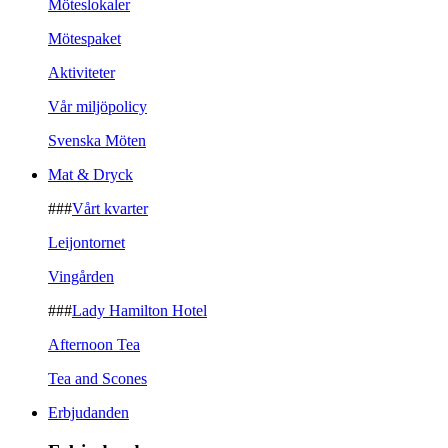
Möteslokaler
Mötespaket
Aktiviteter
Vår miljöpolicy
Svenska Möten
Mat & Dryck
###
Vårt kvarter
Leijontornet
Vingården
###
Lady Hamilton Hotel
Afternoon Tea
Tea and Scones
Erbjudanden