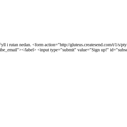
yll i rutan nedan. <form action="http://gluteus.createsend.com/t/1/s/p
cribe_email"></label> <input type="submit" value="Sign up!" id="sub