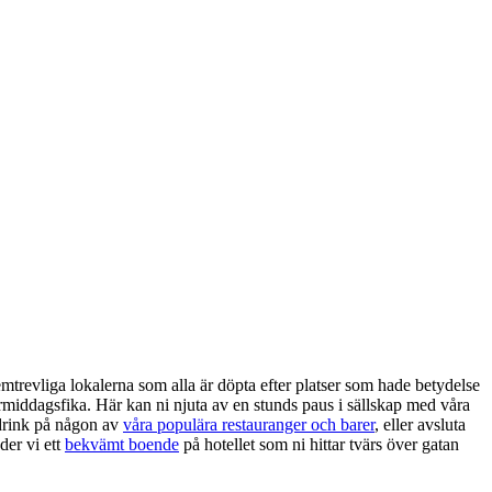
emtrevliga lokalerna som alla är döpta efter platser som hade betydelse
termiddagsfika. Här kan ni njuta av en stunds paus i sällskap med våra
 drink på någon av
våra populära restauranger och barer
, eller avsluta
der vi ett
bekvämt boende
på hotellet som ni hittar tvärs över gatan