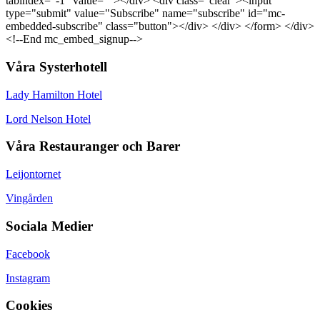
tabindex="-1" value=""></div> <div class="clear"><input
type="submit" value="Subscribe" name="subscribe" id="mc-
embedded-subscribe" class="button"></div> </div> </form> </div>
<!--End mc_embed_signup-->
Våra Systerhotell
Lady Hamilton Hotel
Lord Nelson Hotel
Våra Restauranger och Barer
Leijontornet
Vingården
Sociala Medier
Facebook
Instagram
Cookies