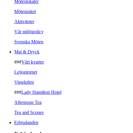
Möteslokaler
Mötespaket
Aktiviteter
Vår miljöpolicy
Svenska Möten
Mat & Dryck
###
Vårt kvarter
Leijontornet
Vingården
###
Lady Hamilton Hotel
Afternoon Tea
Tea and Scones
Erbjudanden