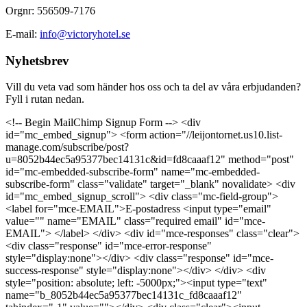
Orgnr: 556509-7176
E-mail:
info@victoryhotel.se
Nyhetsbrev
Vill du veta vad som händer hos oss och ta del av våra erbjudanden?
Fyll i rutan nedan.
<!-- Begin MailChimp Signup Form --> <div
id="mc_embed_signup"> <form action="//leijontornet.us10.list-
manage.com/subscribe/post?
u=8052b44ec5a95377bec14131c&id=fd8caaaf12" method="post"
id="mc-embedded-subscribe-form" name="mc-embedded-
subscribe-form" class="validate" target="_blank" novalidate> <div
id="mc_embed_signup_scroll"> <div class="mc-field-group">
<label for="mce-EMAIL">E-postadress <input type="email"
value="" name="EMAIL" class="required email" id="mce-
EMAIL"> </label> </div> <div id="mce-responses" class="clear">
<div class="response" id="mce-error-response"
style="display:none"></div> <div class="response" id="mce-
success-response" style="display:none"></div> </div> <div
style="position: absolute; left: -5000px;"><input type="text"
name="b_8052b44ec5a95377bec14131c_fd8caaaf12"