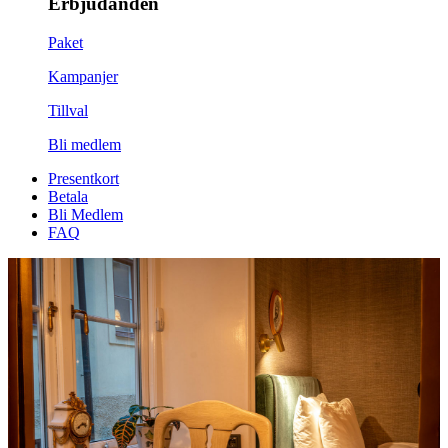
Erbjudanden
Paket
Kampanjer
Tillval
Bli medlem
Presentkort
Betala
Bli Medlem
FAQ