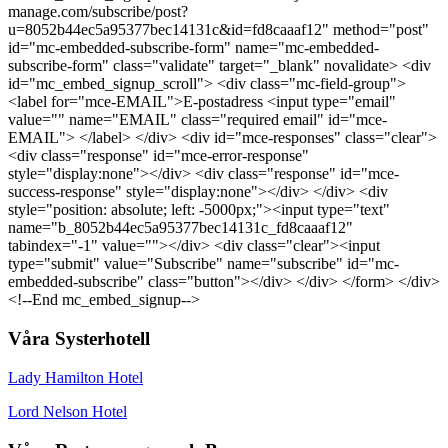
manage.com/subscribe/post?
u=8052b44ec5a95377bec14131c&id=fd8caaaf12" method="post"
id="mc-embedded-subscribe-form" name="mc-embedded-
subscribe-form" class="validate" target="_blank" novalidate> <div
id="mc_embed_signup_scroll"> <div class="mc-field-group">
<label for="mce-EMAIL">E-postadress <input type="email"
value="" name="EMAIL" class="required email" id="mce-
EMAIL"> </label> </div> <div id="mce-responses" class="clear">
<div class="response" id="mce-error-response"
style="display:none"></div> <div class="response" id="mce-
success-response" style="display:none"></div> </div> <div
style="position: absolute; left: -5000px;"><input type="text"
name="b_8052b44ec5a95377bec14131c_fd8caaaf12"
tabindex="-1" value=""></div> <div class="clear"><input
type="submit" value="Subscribe" name="subscribe" id="mc-
embedded-subscribe" class="button"></div> </div> </form> </div>
<!--End mc_embed_signup-->
Våra Systerhotell
Lady Hamilton Hotel
Lord Nelson Hotel