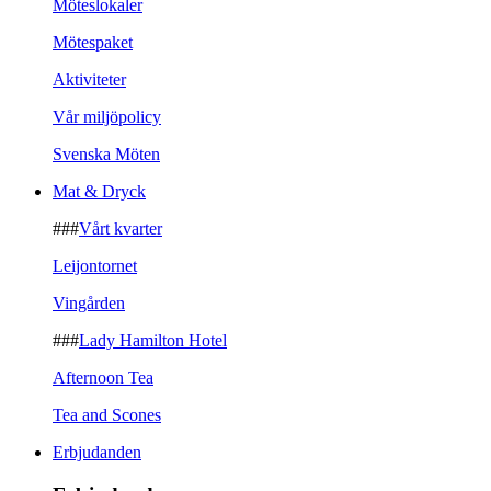
Möteslokaler
Mötespaket
Aktiviteter
Vår miljöpolicy
Svenska Möten
Mat & Dryck
###
Vårt kvarter
Leijontornet
Vingården
###
Lady Hamilton Hotel
Afternoon Tea
Tea and Scones
Erbjudanden